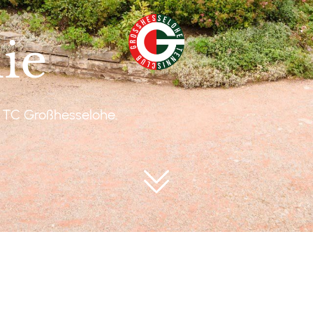
ie
s TC Großhesselohe.