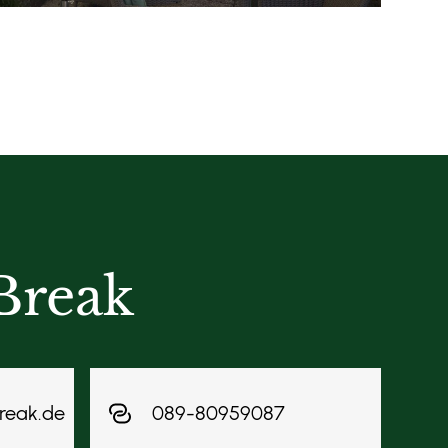
Break
reak.de
089-80959087