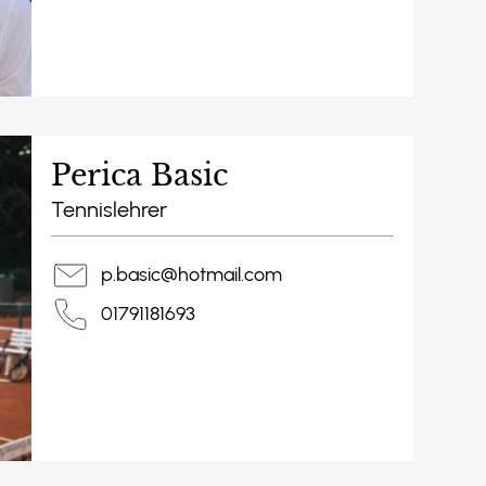
Perica Basic
Tennislehrer
p.basic@hotmail.com
01791181693