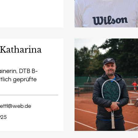
 Katharina
inerin, DTB B-
tlich geprüfte
oettl@web.de
925