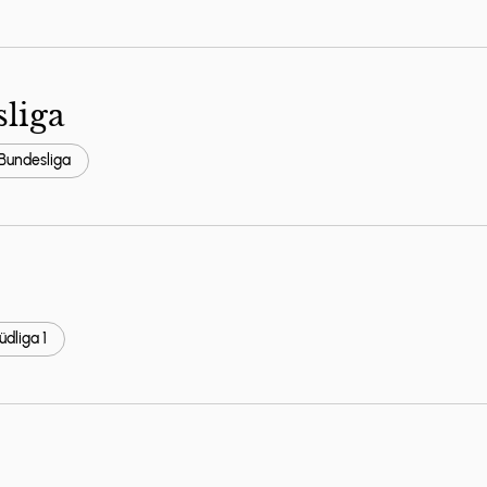
ella
liga
 Bundesliga
9:00-20:30 Uhr
arsten
üdliga 1
2 Uhr