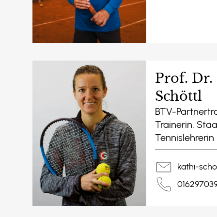
Prof. Dr.
Schöttl
BTV-Partnertra
Trainerin, Staa
Tennislehrerin
kathi-sch
01629703