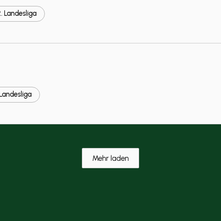
2. Landesliga
elie
 Landesliga
Email an den
nnschaftsführer
9:00-20:30 Uhr
 Leonardo
Mehr laden
Uhr