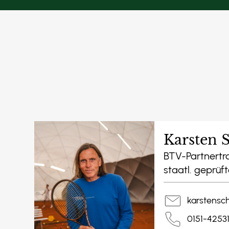
Ort:
Platz 11, Platz 12
BTV
BTV
Trainer:
Karsten Schulz
BTV
Karsten 
Ma
BTV-Partnertra
staatl. geprüft
karstensc
0151-4253