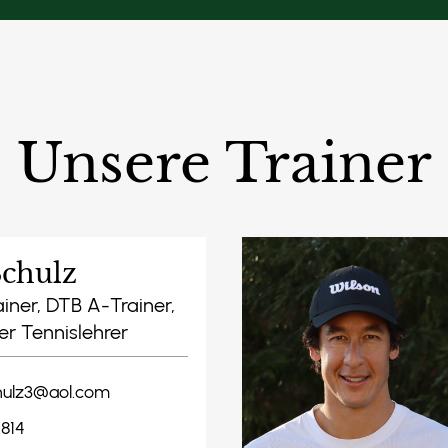
Unsere Trainer
Email an den
Schulz
nnschaftsführer
iner, DTB A-Trainer,
er Tennislehrer
hulz3@aol.com
1814