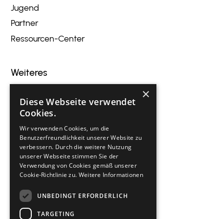
Jugend
Partner
Ressourcen-Center
Weiteres
×
Blog
Diese Webseite verwendet
Veranstaltungen
Cookies.
Innovation
Wir verwenden Cookies, um die
Gastronomie
Benutzerfreundlichkeit unserer Website zu
verbessern. Durch die weitere Nutzung
Kontakt
unserer Webseite stimmen Sie der
Verwendung von Cookies gemäß unserer
Cookie-Richtlinie zu.
Weitere Informationen
Rechtliches
UNBEDINGT ERFORDERLICH
Impressum
TARGETING