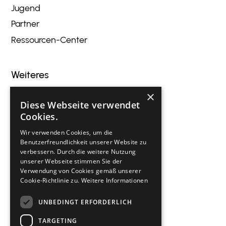
Jugend
Partner
Ressourcen-Center
Weiteres
×
Blog
Diese Webseite verwendet
Veranstaltungen
Cookies.
Innovation
Wir verwenden Cookies, um die
Gastronomie
Benutzerfreundlichkeit unserer Website zu
verbessern. Durch die weitere Nutzung
Kontakt
unserer Webseite stimmen Sie der
Verwendung von Cookies gemäß unserer
Cookie-Richtlinie zu.
Weitere Informationen
Rechtliches
UNBEDINGT ERFORDERLICH
Impressum
TARGETING