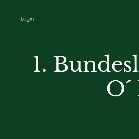
Login
1. Bundes
O´