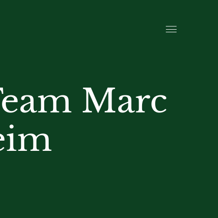
 Team Marc
eim