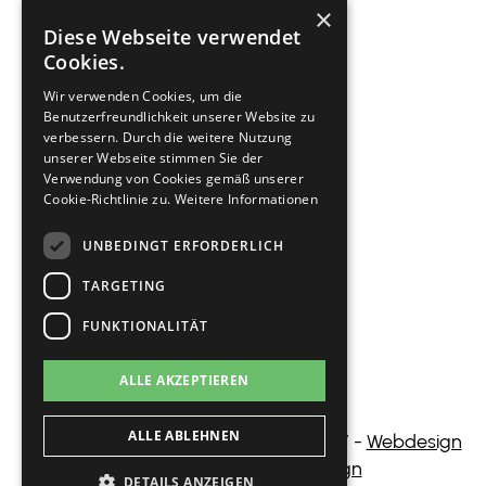
×
Blog
Diese Webseite verwendet
Veranstaltungen
Cookies.
Innovation
Wir verwenden Cookies, um die
Gastronomie
Benutzerfreundlichkeit unserer Website zu
verbessern. Durch die weitere Nutzung
Kontakt
unserer Webseite stimmen Sie der
Verwendung von Cookies gemäß unserer
Cookie-Richtlinie zu.
Weitere Informationen
Rechtliches
UNBEDINGT ERFORDERLICH
Impressum
TARGETING
Datenschutz
FUNKTIONALITÄT
Cookie Einstellungen
ALLE AKZEPTIEREN
ALLE ABLEHNEN
© 2026 Tennisclub Großhesselohe e.V -
Webdesign
by Martin Georg Webdesign
DETAILS ANZEIGEN