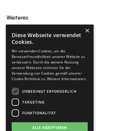
Weiteres
×
Blog
Diese Webseite verwendet
Veranstaltungen
Cookies.
Innovation
Wir verwenden Cookies, um die
Gastronomie
Benutzerfreundlichkeit unserer Website zu
verbessern. Durch die weitere Nutzung
Kontakt
unserer Webseite stimmen Sie der
Verwendung von Cookies gemäß unserer
Cookie-Richtlinie zu.
Weitere Informationen
Rechtliches
UNBEDINGT ERFORDERLICH
Impressum
TARGETING
Datenschutz
FUNKTIONALITÄT
Cookie Einstellungen
ALLE AKZEPTIEREN